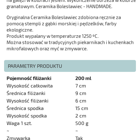
na gałęzi w kolorach jesieni. Wykończenie obrzeża w kolorze
granatowym. Ceramika Bolesławiec - HANDMADE.
Oryginalna Ceramika Bolesławiec zdobiona ręcznie za
pomocą stempli z gąbki morskiej i pędzelków, farby
ekologiczne.
Produkt wypalany w temperaturze 1250 ºC.
Można stosować w tradycyjnych piekarnikach i kuchenkach
mikrofalowych oraz myć w zmywarce.
PARAMETRY PRODUKTU
Pojemność filiżanki
200 ml
Wysokość całkowita
7 cm
Średnica filiżanki
9 cm
Wysokość filiżanki
6 cm
Średnica spodka
15 cm
Wysokość spodka
2 cm
Waga 1 szt.
500 g
~
~
Zmywarka
Tak