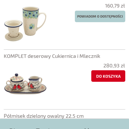
160,79 zł
POWIADOM O DOSTĘPNOŚCI
KOMPLET deserowy Cukiernica i Mlecznik
280,93 zł
DO KOSZYKA
Półmisek dzielony owalny 22.5 cm
159,90 zł