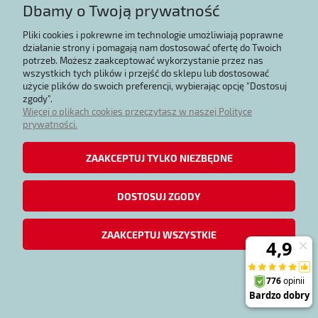
Dbamy o Twoją prywatność
Pliki cookies i pokrewne im technologie umożliwiają poprawne
działanie strony i pomagają nam dostosować ofertę do Twoich
potrzeb. Możesz zaakceptować wykorzystanie przez nas
wszystkich tych plików i przejść do sklepu lub dostosować
użycie plików do swoich preferencji, wybierając opcję "Dostosuj
zgody".
Więcej o plikach cookies przeczytasz w naszej Polityce
prywatności.
ZAAKCEPTUJ TYLKO NIEZBĘDNE
DOSTOSUJ ZGODY
Pojemnik na mydło w płynie Dozownik 0.3 l
ZAAKCEPTUJ WSZYSTKIE
84,03 zł
POWIADOM O DOSTĘPNOŚCI