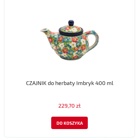
CZAJNIK do herbaty Imbryk 400 ml
229,70 zł
DO KOSZYKA