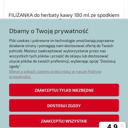
FILIŻANKA do herbaty kawy 180 ml ze spodkiem
KURCZAKI
Dbamy o Twoją prywatność
72,23 zł
Pliki cookies i pokrewne im technologie umożliwiają poprawne
działanie strony i pomagają nam dostosować ofertę do Twoich
potrzeb. Możesz zaakceptować wykorzystanie przez nas
DO KOSZYKA
wszystkich tych plików i przejść do sklepu lub dostosować
użycie plików do swoich preferencji, wybierając opcję "Dostosuj
zgody".
Więcej o plikach cookies przeczytasz w naszej Polityce
prywatności.
Zakupy
ZAAKCEPTUJ TYLKO NIEZBĘDNE
Regulaminy
DOSTOSUJ ZGODY
Moje konto
ZAAKCEPTUJ WSZYSTKIE
Informacje