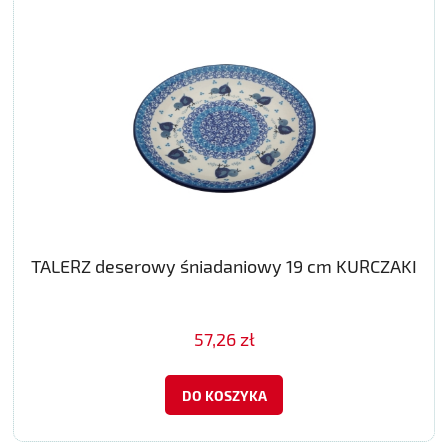
TALERZ deserowy śniadaniowy 19 cm KURCZAKI
57,26 zł
DO KOSZYKA