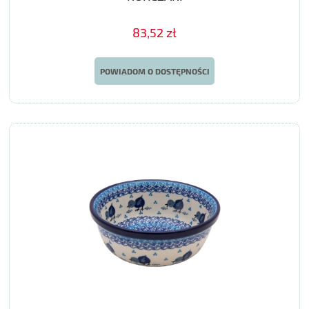
83,52 zł
POWIADOM O DOSTĘPNOŚCI