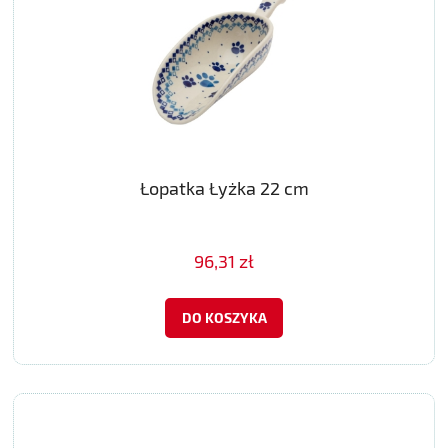
Łopatka Łyżka 22 cm
96,31 zł
DO KOSZYKA