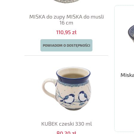
MISKA do zupy MISKA do musli
16 cm
110,95 zł
POWIADOM O DOSTĘPNOŚCI
Miska
KUBEK czeski 330 ml
80,20 zł