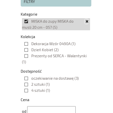
FILTRY
Kategorie
MISKA do zupy MISKA do
musli 20 cm - 057
(5)
Kolekcja
Dekoracja Wzór 0490A
(1)
Dzień Kobiet
(2)
Prezenty od SERCA - Walentynki
(1)
Dostępność
oczekiwanie na dostawę
(3)
2 sztuki
(1)
4 sztuki
(1)
Cena
od