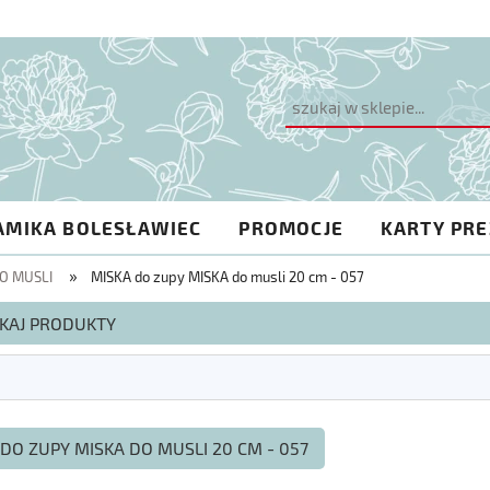
AMIKA BOLESŁAWIEC
PROMOCJE
KARTY PR
»
DO MUSLI
MISKA do zupy MISKA do musli 20 cm - 057
KAJ PRODUKTY
DO ZUPY MISKA DO MUSLI 20 CM - 057