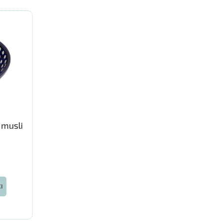
 musli
I