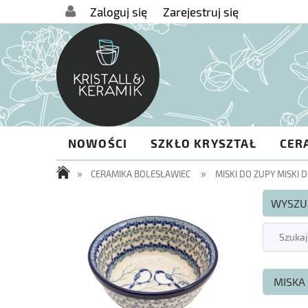
Zaloguj się
Zarejestruj się
NOWOŚCI
SZKŁO KRYSZTAŁ
CER
»
»
CERAMIKA BOLESŁAWIEC
MISKI DO ZUPY MISKI 
WYSZU
MISKA 