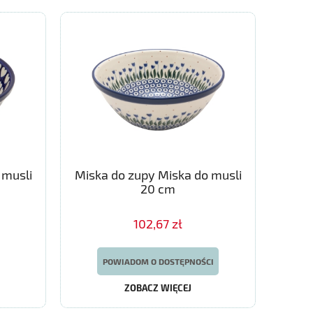
 musli
Miska do zupy Miska do musli
20 cm
102,67 zł
POWIADOM O DOSTĘPNOŚCI
ZOBACZ WIĘCEJ