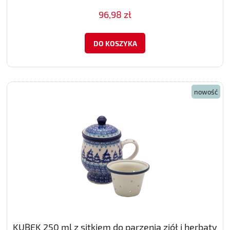
96,98 zł
DO KOSZYKA
nowość
KUBEK 250 ml z sitkiem do parzenia ziół i herbaty