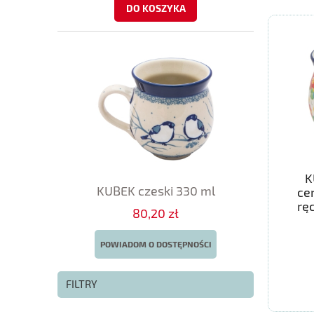
DO KOSZYKA
K
KUBEK czeski 330 ml
ce
rę
80,20 zł
POWIADOM O DOSTĘPNOŚCI
FILTRY