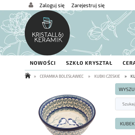
Zaloguj się
Zarejestruj się
NOWOŚCI
SZKŁO KRYSZTAŁ
CER
»
»
»
CERAMIKA BOLESŁAWIEC
KUBKI CZESKIE
KU
WYSZU
KUBEK 