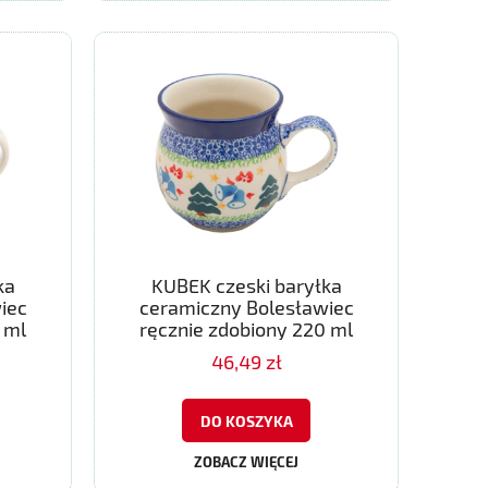
ka
KUBEK czeski baryłka
iec
ceramiczny Bolesławiec
 ml
ręcznie zdobiony 220 ml
46,49 zł
DO KOSZYKA
ZOBACZ WIĘCEJ