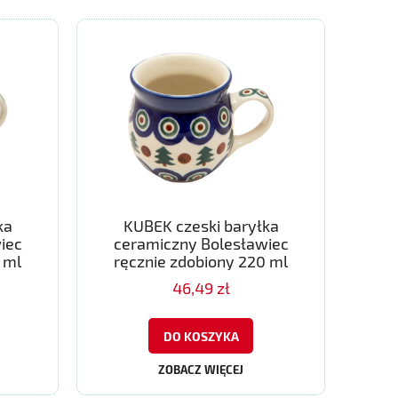
ka
KUBEK czeski baryłka
iec
ceramiczny Bolesławiec
 ml
ręcznie zdobiony 220 ml
46,49 zł
DO KOSZYKA
ZOBACZ WIĘCEJ