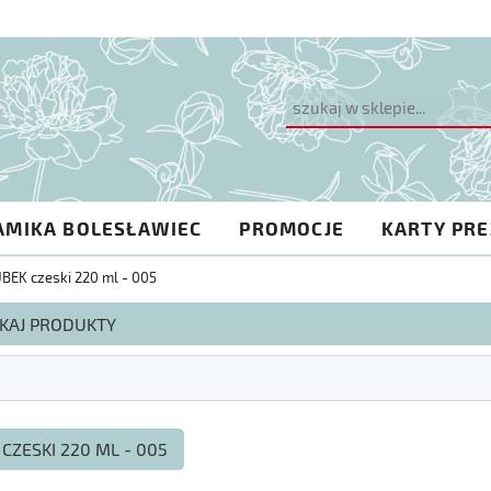
AMIKA BOLESŁAWIEC
PROMOCJE
KARTY PR
BEK czeski 220 ml - 005
KAJ PRODUKTY
CZESKI 220 ML - 005