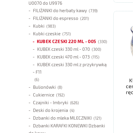
U0070 do U9976
FILIŻANKI do herbaty kawy
(739)
FILIŻANKI do espresso
(201)
Kubki
(983)
Kubki czeskie
(751)
KUBEK CZESKI 220 ML - 005
(330)
KUBEK czeski 330 ml - 070
(300)
KUBEK czeski 470 ml - 073
(115)
KUBEK czeski 330 ml z przykrywką
- F11
K
(6)
ce
Bulionówki
(8)
rę
Cukiernice
(192)
Czajniki - Imbryki
(626)
Deski do krojenia
(4)
Dzbanki do mleka MLECZNIKI
(121)
Dzbanki KARAFKI KONEWKI Dzbanki
do kawy