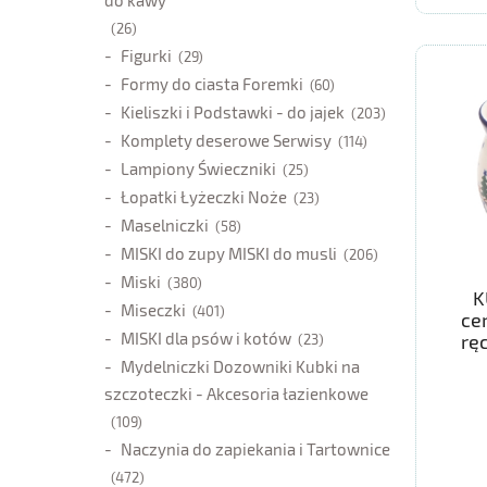
(26)
Figurki
(29)
Formy do ciasta Foremki
(60)
Kieliszki i Podstawki - do jajek
(203)
Komplety deserowe Serwisy
(114)
Lampiony Świeczniki
(25)
Łopatki Łyżeczki Noże
(23)
Maselniczki
(58)
MISKI do zupy MISKI do musli
(206)
Miski
(380)
K
Miseczki
(401)
ce
MISKI dla psów i kotów
rę
(23)
Mydelniczki Dozowniki Kubki na
szczoteczki - Akcesoria łazienkowe
(109)
Naczynia do zapiekania i Tartownice
(472)