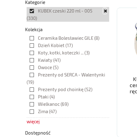
Kategorie
KUBEK czeski 220 ml - 005
(330)
Kolekcja
Ceramika Bolesławiec GILE
(8)
Dzień Kobiet
(17)
Koty, kotki, koteczki ...
(3)
Kwiaty
(41)
Owoce
(5)
Prezenty od SERCA - Walentynki
K
(19)
ce
Prezenty pod choinkę
(52)
rę
Ptaki
(4)
Wielkanoc
(69)
Zima
(47)
więcej
Dostępność