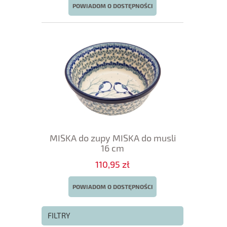
POWIADOM O DOSTĘPNOŚCI
MISKA do zupy MISKA do musli
16 cm
110,95 zł
POWIADOM O DOSTĘPNOŚCI
FILTRY