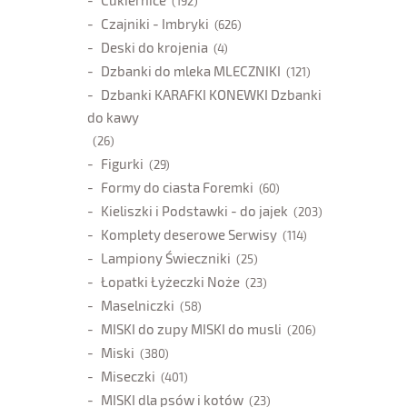
Cukiernice
(192)
Czajniki - Imbryki
(626)
Deski do krojenia
(4)
Dzbanki do mleka MLECZNIKI
(121)
Dzbanki KARAFKI KONEWKI Dzbanki
do kawy
(26)
Figurki
(29)
Formy do ciasta Foremki
(60)
Kieliszki i Podstawki - do jajek
(203)
Komplety deserowe Serwisy
(114)
Lampiony Świeczniki
(25)
Łopatki Łyżeczki Noże
(23)
Maselniczki
(58)
MISKI do zupy MISKI do musli
(206)
Miski
(380)
Miseczki
(401)
MISKI dla psów i kotów
(23)