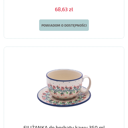
68,63 zł
POWIADOM O DOSTĘPNOŚCI
FILIŻANKA do herbaty kawy 350 ml