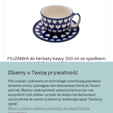
FILIŻANKA do herbaty kawy 350 ml ze spodkiem
SERCA WZÓR 0375J
Dbamy o Twoją prywatność
111,89 zł
Pliki cookies i pokrewne im technologie umożliwiają poprawne
działanie strony i pomagają nam dostosować ofertę do Twoich
potrzeb. Możesz zaakceptować wykorzystanie przez nas
POWIADOM O DOSTĘPNOŚCI
wszystkich tych plików i przejść do sklepu lub dostosować
użycie plików do swoich preferencji, wybierając opcję "Dostosuj
zgody".
Więcej o plikach cookies przeczytasz w naszej Polityce
prywatności.