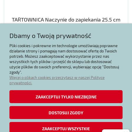
TARTOWNICA Naczynie do zapiekania 25.5 cm
Dbamy o Twoją prywatność
96,57 zł
Pliki cookies i pokrewne im technologie umożliwiają poprawne
działanie strony i pomagają nam dostosować ofertę do Twoich
potrzeb. Możesz zaakceptować wykorzystanie przez nas
POWIADOM O DOSTĘPNOŚCI
wszystkich tych plików i przejść do sklepu lub dostosować
użycie plików do swoich preferencji, wybierając opcję "Dostosuj
zgody".
Więcej o plikach cookies przeczytasz w naszej Polityce
prywatności.
Zakupy
ZAAKCEPTUJ TYLKO NIEZBĘDNE
Regulaminy
DOSTOSUJ ZGODY
Moje konto
ZAAKCEPTUJ WSZYSTKIE
Informacje