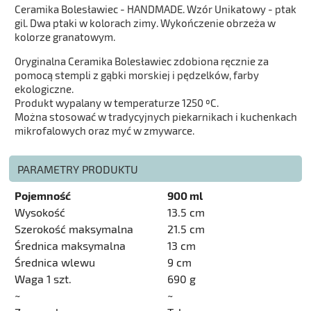
Ceramika Bolesławiec - HANDMADE. Wzór Unikatowy - ptak
gil. Dwa ptaki w kolorach zimy. Wykończenie obrzeża w
kolorze granatowym.
Oryginalna Ceramika Bolesławiec zdobiona ręcznie za
pomocą stempli z gąbki morskiej i pędzelków, farby
ekologiczne.
Produkt wypalany w temperaturze 1250 ºC.
Można stosować w tradycyjnych piekarnikach i kuchenkach
mikrofalowych oraz myć w zmywarce.
PARAMETRY PRODUKTU
Pojemność
900 ml
Wysokość
13.5 cm
Szerokość maksymalna
21.5 cm
Średnica maksymalna
13 cm
Średnica wlewu
9 cm
Waga 1 szt.
690 g
~
~