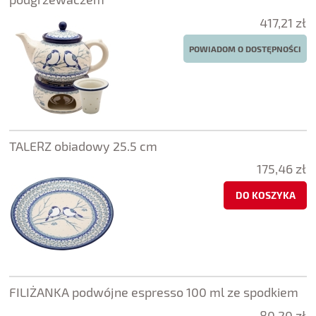
417,21 zł
POWIADOM O DOSTĘPNOŚCI
TALERZ obiadowy 25.5 cm
175,46 zł
DO KOSZYKA
FILIŻANKA podwójne espresso 100 ml ze spodkiem
80,20 zł