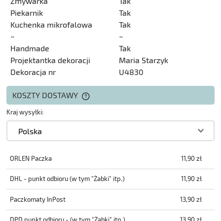
Zmywarka
Tak
Piekarnik
Tak
Kuchenka mikrofalowa
Tak
~
~
Handmade
Tak
Projektantka dekoracji
Maria Starzyk
Dekoracja nr
U4830
KOSZTY DOSTAWY
CENA NIE ZAWIERA EWENTUALNYCH
KOSZTÓW PŁATNOŚCI
Kraj wysyłki:
ORLEN Paczka
11,90 zł
DHL - punkt odbioru (w tym "Żabki" itp.)
11,90 zł
Paczkomaty InPost
13,90 zł
DPD punkt odbioru - (w tym "Żabki" itp.)
13,90 zł