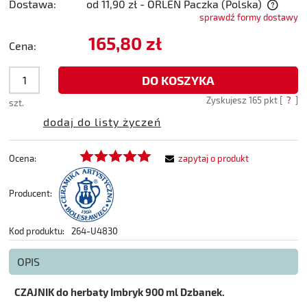
Dostawa:
od 11,90 zł
- ORLEN Paczka
(Polska)
sprawdź formy dostawy
Cena nie zawiera ewentualnych kosztów płatności
165,80 zł
Cena:
DO KOSZYKA
Zyskujesz
165
pkt [
?
]
szt.
dodaj do listy życzeń
Ocena:
zapytaj o produkt
Producent:
Kod produktu:
264-U4830
OPIS
CZAJNIK do herbaty Imbryk 900 ml Dzbanek.