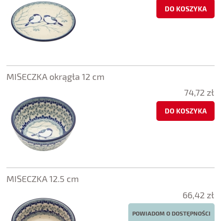
DO KOSZYKA
MISECZKA okrągła 12 cm
74,72 zł
DO KOSZYKA
MISECZKA 12.5 cm
66,42 zł
POWIADOM O DOSTĘPNOŚCI