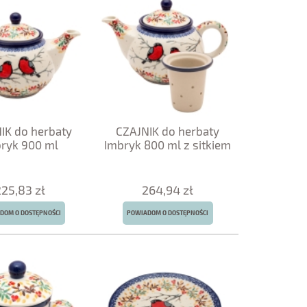
IK do herbaty
CZAJNIK do herbaty
ryk 900 ml
Imbryk 800 ml z sitkiem
225,83 zł
264,94 zł
DOM O DOSTĘPNOŚCI
POWIADOM O DOSTĘPNOŚCI