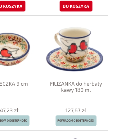
O KOSZYKA
DO KOSZYKA
ECZKA 9 cm
FILIŻANKA do herbaty
kawy 180 ml
47,23 zł
127,67 zł
DOM O DOSTĘPNOŚCI
POWIADOM O DOSTĘPNOŚCI