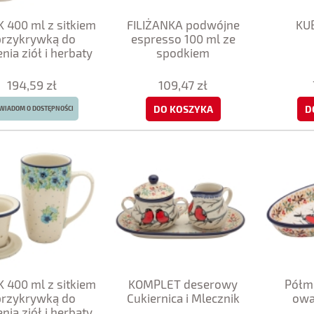
 400 ml z sitkiem
FILIŻANKA podwójne
KU
 przykrywką do
espresso 100 ml ze
nia ziół i herbaty
spodkiem
194,59 zł
109,47 zł
DO KOSZYKA
D
WIADOM O DOSTĘPNOŚCI
 400 ml z sitkiem
KOMPLET deserowy
Półmi
 przykrywką do
Cukiernica i Mlecznik
owa
nia ziół i herbaty