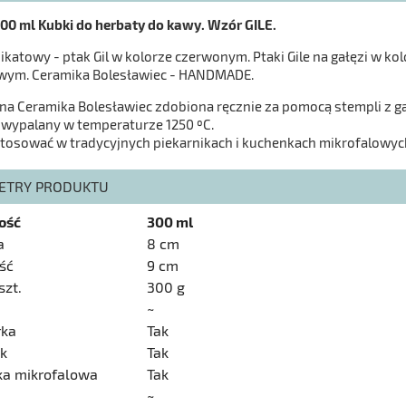
00 ml Kubki do herbaty do kawy. Wzór GILE.
katowy - ptak Gil w kolorze czerwonym. Ptaki Gile na gałęzi w ko
wym. Ceramika Bolesławiec - HANDMADE.
na Ceramika Bolesławiec zdobiona ręcznie za pomocą stempli z gą
 wypalany w temperaturze 1250 ºC.
tosować w tradycyjnych piekarnikach i kuchenkach mikrofalowyc
ETRY PRODUKTU
ość
300 ml
a
8 cm
ść
9 cm
szt.
300 g
~
ka
Tak
ik
Tak
ka mikrofalowa
Tak
~