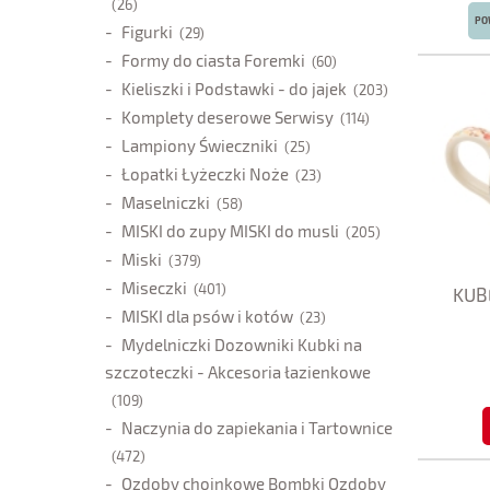
(26)
PO
Figurki
(29)
Formy do ciasta Foremki
(60)
Kieliszki i Podstawki - do jajek
(203)
Komplety deserowe Serwisy
(114)
Lampiony Świeczniki
(25)
Łopatki Łyżeczki Noże
(23)
Maselniczki
(58)
MISKI do zupy MISKI do musli
(205)
Miski
(379)
Miseczki
(401)
KUBE
MISKI dla psów i kotów
(23)
Mydelniczki Dozowniki Kubki na
szczoteczki - Akcesoria łazienkowe
(109)
Naczynia do zapiekania i Tartownice
(472)
Ozdoby choinkowe Bombki Ozdoby