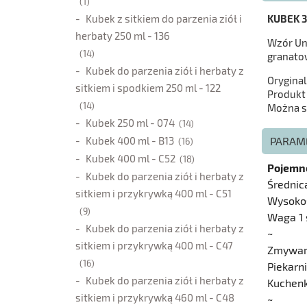
(1)
Kubek z sitkiem do parzenia ziół i
KUBEK 3
herbaty 250 ml - 136
Wzór Uni
(14)
granato
Kubek do parzenia ziół i herbaty z
Oryginal
sitkiem i spodkiem 250 ml - 122
Produkt
(14)
Można s
Kubek 250 ml - 074
(14)
Kubek 400 ml - B13
PARAM
(16)
Kubek 400 ml - C52
(18)
Pojemn
Kubek do parzenia ziół i herbaty z
Średnic
sitkiem i przykrywką 400 ml - C51
Wysoko
(9)
Waga 1 
Kubek do parzenia ziół i herbaty z
~
sitkiem i przykrywką 400 ml - C47
Zmywar
(16)
Piekarn
Kubek do parzenia ziół i herbaty z
Kuchen
sitkiem i przykrywką 460 ml - C48
~