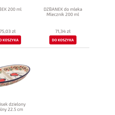
BEK 200 ml
DZBANEK do mleka
Mlecznik 200 ml
75,03 zł
71,34 zł
O KOSZYKA
DO KOSZYKA
sek dzielony
lny 22.5 cm