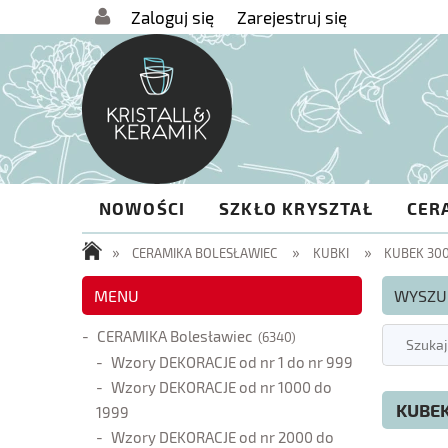
Zaloguj się
Zarejestruj się
NOWOŚCI
SZKŁO KRYSZTAŁ
CER
»
»
»
CERAMIKA BOLESŁAWIEC
KUBKI
KUBEK 300
MENU
WYSZU
CERAMIKA Bolesławiec
(6340)
Wzory DEKORACJE od nr 1 do nr 999
Wzory DEKORACJE od nr 1000 do
KUBEK
1999
Wzory DEKORACJE od nr 2000 do