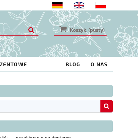
Koszyk:
(pusty)
EZENTOWE
BLOG
O NAS
ość:
oczekiwanie na dostawę