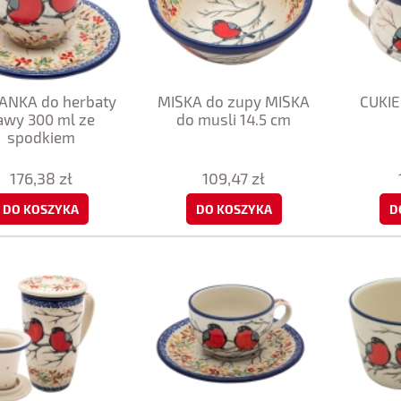
ŻANKA do herbaty
MISKA do zupy MISKA
CUKIE
awy 300 ml ze
do musli 14.5 cm
spodkiem
176,38 zł
109,47 zł
DO KOSZYKA
DO KOSZYKA
D