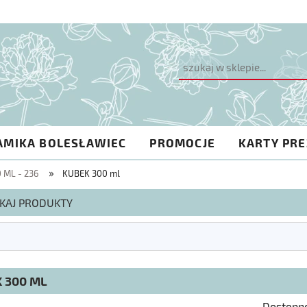
AMIKA BOLESŁAWIEC
PROMOCJE
KARTY PR
»
 ML - 236
KUBEK 300 ml
KAJ PRODUKTY
 300 ML
Dostępn