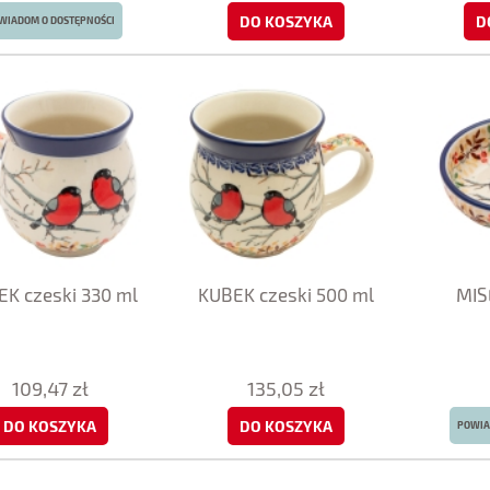
DO KOSZYKA
D
WIADOM O DOSTĘPNOŚCI
K czeski 330 ml
KUBEK czeski 500 ml
MIS
109,47 zł
135,05 zł
DO KOSZYKA
DO KOSZYKA
POWIA