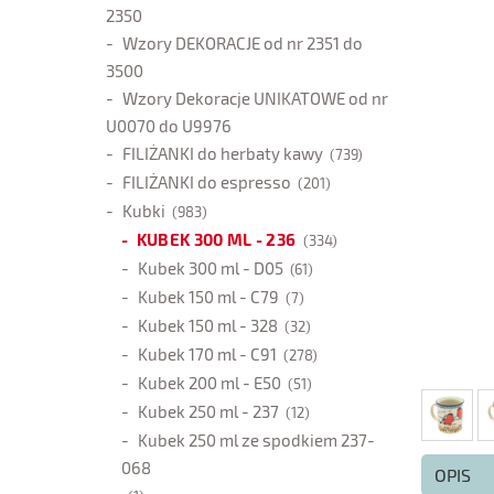
2350
Wzory DEKORACJE od nr 2351 do
3500
Wzory Dekoracje UNIKATOWE od nr
U0070 do U9976
FILIŻANKI do herbaty kawy
(739)
FILIŻANKI do espresso
(201)
Kubki
(983)
KUBEK 300 ML - 236
(334)
Kubek 300 ml - D05
(61)
Kubek 150 ml - C79
(7)
Kubek 150 ml - 328
(32)
Kubek 170 ml - C91
(278)
Kubek 200 ml - E50
(51)
Kubek 250 ml - 237
(12)
Kubek 250 ml ze spodkiem 237-
068
OPIS