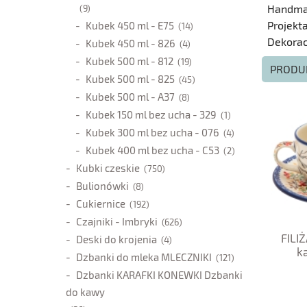
Handm
(9)
Projekt
Kubek 450 ml - E75
(14)
Dekorac
Kubek 450 ml - 826
(4)
Kubek 500 ml - 812
(19)
PRODU
Kubek 500 ml - 825
(45)
Kubek 500 ml - A37
(8)
Kubek 150 ml bez ucha - 329
(1)
Kubek 300 ml bez ucha - 076
(4)
Kubek 400 ml bez ucha - C53
(2)
Kubki czeskie
(750)
Bulionówki
(8)
Cukiernice
(192)
Czajniki - Imbryki
(626)
FILI
Deski do krojenia
(4)
k
Dzbanki do mleka MLECZNIKI
(121)
Dzbanki KARAFKI KONEWKI Dzbanki
do kawy