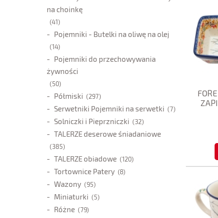
na choinkę
(41)
Pojemniki - Butelki na oliwę na olej
(14)
Pojemniki do przechowywania
żywności
(50)
FORE
Półmiski
(297)
ZAPI
Serwetniki Pojemniki na serwetki
(7)
Solniczki i Pieprzniczki
(32)
TALERZE deserowe śniadaniowe
(385)
TALERZE obiadowe
(120)
Tortownice Patery
(8)
Wazony
(95)
Miniaturki
(5)
Różne
(79)