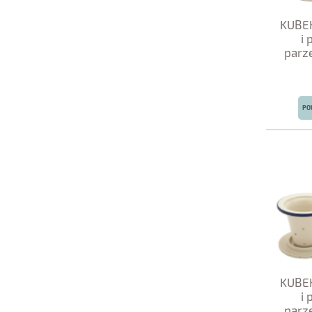
KUBEK
i
parze
PO
KUBEK
i
parze