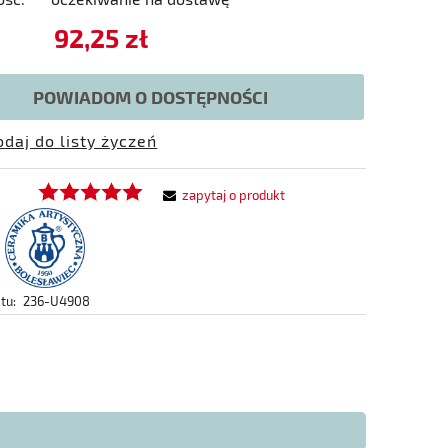
92,25 zł
POWIADOM O DOSTĘPNOŚCI
odaj do listy życzeń
zapytaj o produkt
tu:
236-U4908