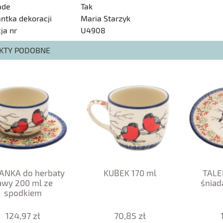
ade
Tak
antka dekoracji
Maria Starzyk
ja nr
U4908
KTY PODOBNE
ŻANKA do herbaty
KUBEK 170 ml
TALE
awy 200 ml ze
śniad
spodkiem
124,97 zł
70,85 zł