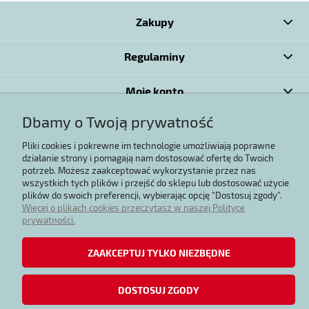
Zakupy
Regulaminy
Moje konto
Dbamy o Twoją prywatność
Informacje
Pliki cookies i pokrewne im technologie umożliwiają poprawne
działanie strony i pomagają nam dostosować ofertę do Twoich
potrzeb. Możesz zaakceptować wykorzystanie przez nas
POKAŻ PEŁNĄ WERSJĘ STRONY
wszystkich tych plików i przejść do sklepu lub dostosować użycie
Sklep internetowy Shoper.pl
plików do swoich preferencji, wybierając opcję "Dostosuj zgody".
Więcej o plikach cookies przeczytasz w naszej Polityce
prywatności.
ZAAKCEPTUJ TYLKO NIEZBĘDNE
DOSTOSUJ ZGODY