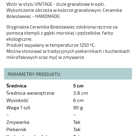
Wzór w stylu VINTAGE - duże granatowe kropki.
Wykończenie obrzeża w kolorze granatowym. Ceramika
Bolesławiec - HANDMADE.
Oryginalna Ceramika Bolesławiec zdobiona ręcznie za
pomocą stempli z gąbki morskiej i pędzelków, farby
ekologiczne.
Produkt wypalany w temperaturze 1250 ºC.
Można stosować w tradycyjnych piekarnikach i kuchenkach
mikrofalowych oraz myć w zmywarce.
PARAMETRY PRODUKTU
Średnica
5 cm
Średnica wewnętrzna
3.8 cm
Wysokość
6 cm
Waga 1 szt.
90 g
~
~
Zmywarka
Tak
Piekarnik
Tak