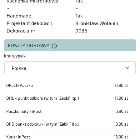
Kuchenka mikrofalowa
Tak
~
~
Handmade
Tak
Projektant dekoracji
Bronisław Wolanin
Dekoracja nr
0036
KOSZTY DOSTAWY
CENA NIE ZAWIERA EWENTUALNYCH
KOSZTÓW PŁATNOŚCI
Kraj wysyłki:
ORLEN Paczka
11,90 zł
DHL - punkt odbioru (w tym "Żabki" itp.)
11,90 zł
Paczkomaty InPost
13,90 zł
DPD punkt odbioru - (w tym "Żabki" itp.)
13,90 zł
Kurier InPost
13,90 zł