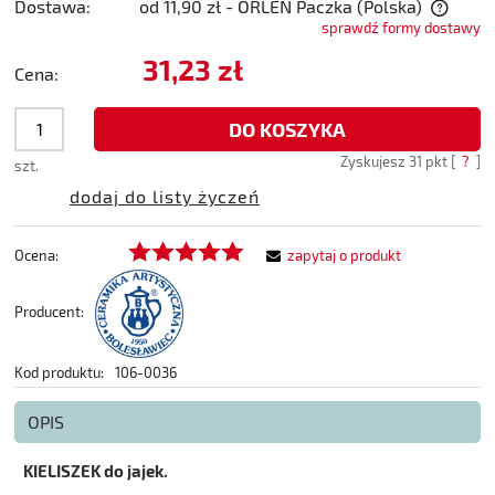
Dostawa:
od 11,90 zł
- ORLEN Paczka
(Polska)
sprawdź formy dostawy
Cena nie zawiera ewentualnych kosztów płatności
31,23 zł
Cena:
DO KOSZYKA
Zyskujesz
31
pkt [
?
]
szt.
dodaj do listy życzeń
Ocena:
zapytaj o produkt
Producent:
Kod produktu:
106-0036
OPIS
KIELISZEK do jajek.