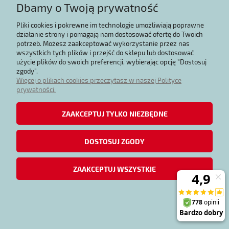
Dbamy o Twoją prywatność
Pliki cookies i pokrewne im technologie umożliwiają poprawne
MISECZKA 9 cm
działanie strony i pomagają nam dostosować ofertę do Twoich
potrzeb. Możesz zaakceptować wykorzystanie przez nas
24,16 zł
wszystkich tych plików i przejść do sklepu lub dostosować
użycie plików do swoich preferencji, wybierając opcję "Dostosuj
DO KOSZYKA
zgody".
Więcej o plikach cookies przeczytasz w naszej Polityce
prywatności.
ZAAKCEPTUJ TYLKO NIEZBĘDNE
MISECZKA 9 cm
DOSTOSUJ ZGODY
26,84 zł
ZAAKCEPTUJ WSZYSTKIE
DO KOSZYKA