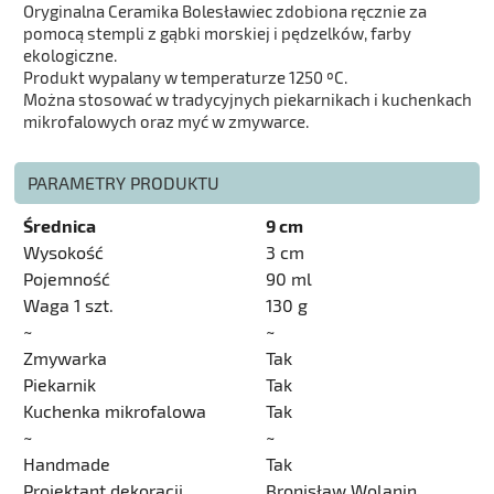
Oryginalna Ceramika Bolesławiec zdobiona ręcznie za
pomocą stempli z gąbki morskiej i pędzelków, farby
ekologiczne.
Produkt wypalany w temperaturze 1250 ºC.
Można stosować w tradycyjnych piekarnikach i kuchenkach
mikrofalowych oraz myć w zmywarce.
PARAMETRY PRODUKTU
Średnica
9 cm
Wysokość
3 cm
Pojemność
90 ml
Waga 1 szt.
130 g
~
~
Zmywarka
Tak
Piekarnik
Tak
Kuchenka mikrofalowa
Tak
~
~
Handmade
Tak
Projektant dekoracji
Bronisław Wolanin