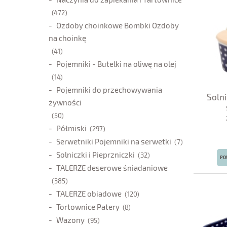
(472)
Ozdoby choinkowe Bombki Ozdoby
na choinkę
(41)
Pojemniki - Butelki na oliwę na olej
(14)
Pojemniki do przechowywania
Soln
żywności
(50)
Półmiski
(297)
Serwetniki Pojemniki na serwetki
(7)
Solniczki i Pieprzniczki
(32)
PO
TALERZE deserowe śniadaniowe
(385)
TALERZE obiadowe
(120)
Tortownice Patery
(8)
Wazony
(95)