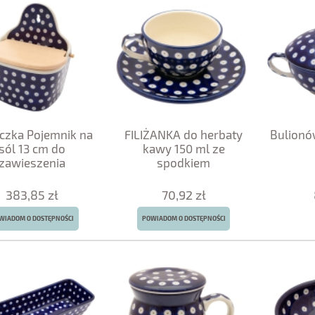
iczka Pojemnik na
FILIŻANKA do herbaty
Bulionó
sól 13 cm do
kawy 150 ml ze
zawieszenia
spodkiem
383,85 zł
70,92 zł
WIADOM O DOSTĘPNOŚCI
POWIADOM O DOSTĘPNOŚCI