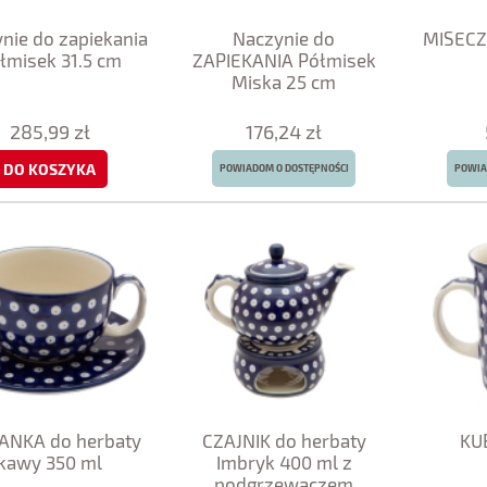
nie do zapiekania
Naczynie do
MISECZK
łmisek 31.5 cm
ZAPIEKANIA Półmisek
Miska 25 cm
285,99 zł
176,24 zł
DO KOSZYKA
POWIADOM O DOSTĘPNOŚCI
POWIA
ŻANKA do herbaty
CZAJNIK do herbaty
KU
kawy 350 ml
Imbryk 400 ml z
podgrzewaczem