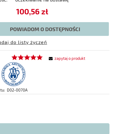
100,56 zł
POWIADOM O DOSTĘPNOŚCI
odaj do listy życzeń
zapytaj o produkt
tu:
D02-0070A