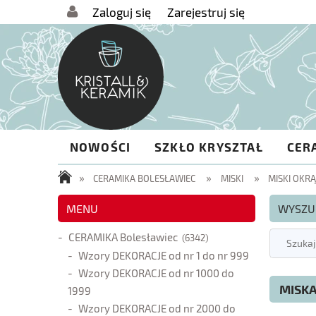
Zaloguj się
Zarejestruj się
NOWOŚCI
SZKŁO KRYSZTAŁ
CER
»
»
»
CERAMIKA BOLESŁAWIEC
MISKI
MISKI OKR
MENU
WYSZU
CERAMIKA Bolesławiec
(6342)
Wzory DEKORACJE od nr 1 do nr 999
Wzory DEKORACJE od nr 1000 do
MISKA
1999
Wzory DEKORACJE od nr 2000 do