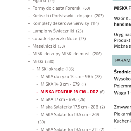
Figurki
(29)
Formy do ciasta Foremki
MISKA F
(60)
Kieliszki i Podstawki - do jajek
(203)
Wzór KL
Komplety deserowe Serwisy
(114)
handma
Lampiony Świeczniki
(25)
Oryginal
Łopatki Łyżeczki Noże
(23)
Produkt
Maselniczki
Można s
(58)
MISKI do zupy MISKI do musli
(206)
PARAM
Miski
(380)
MISKI okrągłe
(185)
Średnic
MISKA do ryżu 14 cm - 986
(28)
Wysoko
MISKA 14.8 cm - E79
(1)
Pojemn
MISKA FONDUE 16 CM - D02
(6)
Waga 1 
MISKA 17 cm - B90
~
(26)
Zmywar
Miska Salaterka 17.5 cm - 288
(2)
Piekarn
MISKA Salaterka 19.5 cm - 249
Kuchen
(30)
~
MISKA Salaterka 19.5 cm - 211
(2)