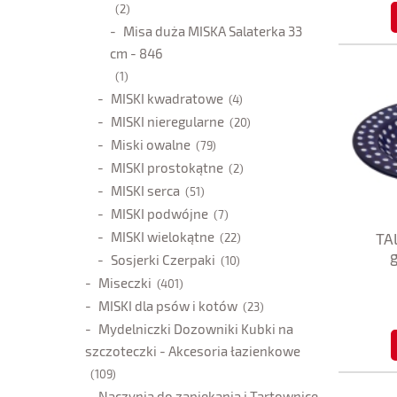
(2)
Misa duża MISKA Salaterka 33
cm - 846
(1)
MISKI kwadratowe
(4)
MISKI nieregularne
(20)
Miski owalne
(79)
MISKI prostokątne
(2)
MISKI serca
(51)
MISKI podwójne
(7)
MISKI wielokątne
TA
(22)
Sosjerki Czerpaki
(10)
Miseczki
(401)
MISKI dla psów i kotów
(23)
Mydelniczki Dozowniki Kubki na
szczoteczki - Akcesoria łazienkowe
(109)
Naczynia do zapiekania i Tartownice