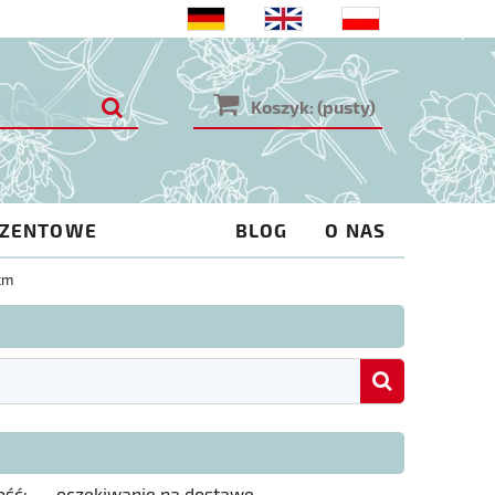
Koszyk:
(pusty)
EZENTOWE
BLOG
O NAS
cm
ość:
oczekiwanie na dostawę