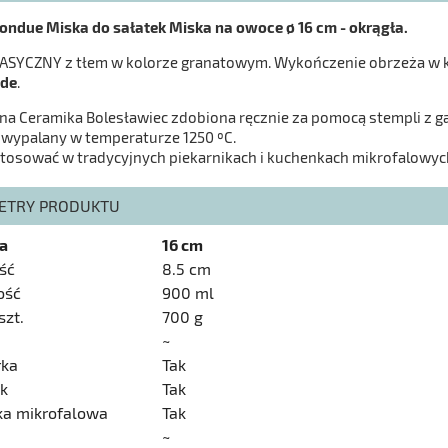
ondue Miska do sałatek Miska na owoce ø 16 cm - okrągła.
ASYCZNY z tłem w kolorze granatowym. Wykończenie obrzeża w k
de
.
na Ceramika Bolesławiec zdobiona ręcznie za pomocą stempli z gą
 wypalany w temperaturze 1250 ºC.
tosować w tradycyjnych piekarnikach i kuchenkach mikrofalowyc
ETRY PRODUKTU
a
16 cm
ść
8.5 cm
ość
900 ml
szt.
700 g
~
ka
Tak
ik
Tak
ka mikrofalowa
Tak
~