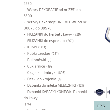
2350
Wzory DEKORACJE od nr 2351 do
3500
Wzory Dekoracje UNIKATOWE od nr
U0070 do U9976
FILIŻANKI do herbaty kawy
(739)
FILIŻANKI do espresso
(201)
Kubki
(983)
Kubki czeskie
(751)
Bulionówki
(8)
Cukiernice
(192)
Czajniki - Imbryki
(626)
Deski do krojenia
(4)
Dzbanki do mleka MLECZNIKI
(121)
Dzbanki KARAFKI KONEWKI Dzbanki
do kawy
(26)
OPIS