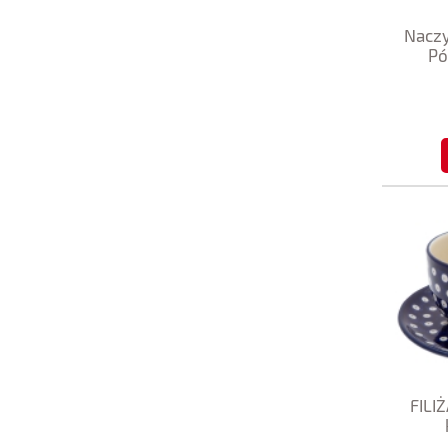
Naczy
Pó
FILI