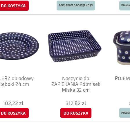
DO KOSZYKA
POWIADOM O DOSTĘPNOŚCI
POWIA
LERZ obiadowy
Naczynie do
POJEMN
głęboki 24 cm
ZAPIEKANIA Półmisek
Miska 32 cm
102,22 zł
312,82 zł
DO KOSZYKA
DO KOSZYKA
POWIA